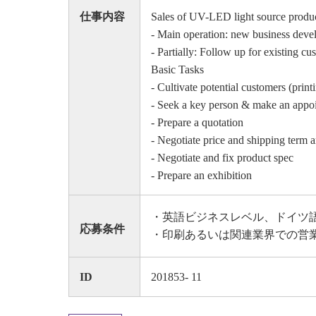
仕事内容
Sales of UV-LED light source produ
- Main operation: new business dev
- Partially: Follow up for existing cu
Basic Tasks
- Cultivate potential customers (print
- Seek a key person & make an appo
- Prepare a quotation
- Negotiate price and shipping term a
- Negotiate and fix product spec
- Prepare an exhibition
・英語ビジネスレベル、ドイツ
応募条件
・印刷あるいは関連業界での営
ID
201853- 11