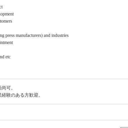
ct
elopment
stomers
ing press manufacturers) and industries
intment
nd etc
語尚可。
業経験のある方歓迎。