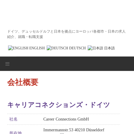
ドイツ、デュッセルドルフと日本を拠点にヨーロッパ各都市・日本の求人
紹介、就職・転職支援
ENGLISH
DEUTSCH
日本語
HOME
会社概要
求人企業の皆様へ
キャリアコネクションズ・ドイツ
求職者の皆様へ
社名
Career Connections GmbH
エントリーフォーム
Immermannstr.53 40210 Düsseldorf
所在地