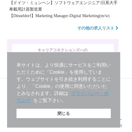
【ドイツ・ミュンヘン】ソフトウェアエンジニア/日系大手
車載用計器製造業
【Düsseldorf】Marketing Manager-Digital Marketing(m/w)
その他の求人リスト
キャリアコネクションズへの
お問い合わせ
本サイトは、より快適にサービスをご利用い
ただくために「Cookie」を使用していま
す。ウェブサイトを引き続き利用することに
より、「Cookie」の使用に同意いただいた
Career Connections GmbH
Immermannstr.53 40210 Düsseldorf, Germany
とみなされます。詳細は
プライバシー・ポ
TEL: +49(0)211 179 352-0 FAX: +49(0)211 179 352-29
リシー
をご覧下さい。
Email:
info＠career-connections.eu
© Career Connections
2026 . All Rights
Reserved.
閉じる
会社概要
プライバシー・ポリシー
ダウンロード
IMPRESSUM