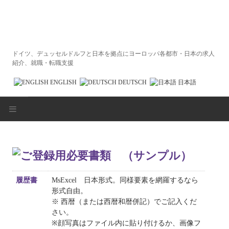
ドイツ、デュッセルドルフと日本を拠点にヨーロッパ各都市・日本の求人
紹介、就職・転職支援
ENGLISH
DEUTSCH
日本語
HOME
求人企業の皆様へ
履歴書
MsExcel 日本形式。同様要素を網羅するなら
求職者の皆様へ
形式自由。
※ 西暦（または西暦和暦併記）でご記入くだ
エントリーフォーム
さい。
※顔写真はファイル内に貼り付けるか、画像フ