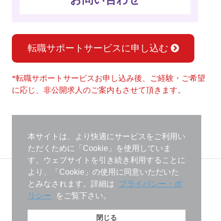
転職サポートサービスに申し込む
*転職サポートサービスお申し込み後、ご経験・ご希望
に応じ、非公開求人のご案内もさせて頂きます。
本サイトは、より快適にサービスをご利用い
ただくために「Cookie」を使用していま
す。ウェブサイトを引き続き利用することに
より、「Cookie」の使用に同意いただいた
Career Connections GmbH
Immermannstr.53 40210 Düsseldorf, Germany
とみなされます。詳細は
プライバシー・ポ
TEL: +49(0)211 179 352-0 FAX: +49(0)211 179 352-29
リシー
をご覧下さい。
Email:
info＠career-connections.eu
© Career Connections
2026 . All Rights
Reserved.
閉じる